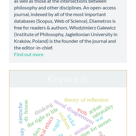
as well as those at the intersections between
philosophy and other disciplines. An open-access
journal, indexed by all of the most important
databases (Scopus, Web of Science), Diametros is
free for readers & authors. Włodzimierz Galewicz
(Institute of Philosophy, Jagiellonian University in
Kraków, Poland) is the founder of the journal and
the editor-in-chief.
Find out more
Keywords
theory of reflection
moral disagreement
dr. house.
thinking
rationality
action
nietzsche
the right to life
truth
uniform
locke
war
clinical ethics
education for nurses
nagel
animals