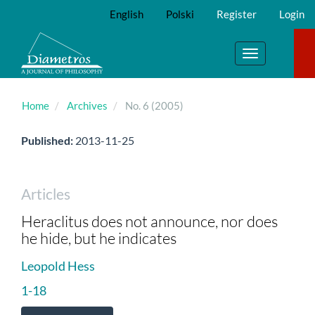
Main
English
Polski
Register
Login
Navigation
Main
Content
Toggle
Sidebar
navigation
Home
Archives
No. 6 (2005)
Published:
2013-11-25
Articles
Heraclitus does not announce, nor does
he hide, but he indicates
Leopold Hess
1-18