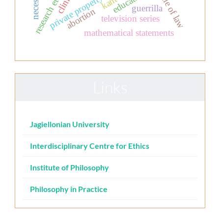
research ethics
necessity
rule of law
private property
kant
guerrilla
abortion
television series
mathematical statements
Links
Jagiellonian University
Interdisciplinary Centre for Ethics
Institute of Philosophy
Philosophy in Practice