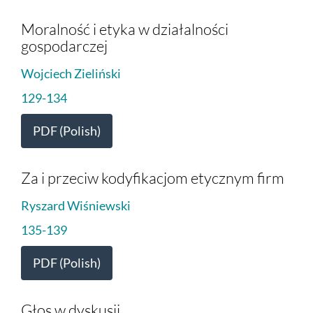
Moralność i etyka w działalności
gospodarczej
Wojciech Zieliński
129-134
PDF (Polish)
Za i przeciw kodyfikacjom etycznym firm
Ryszard Wiśniewski
135-139
PDF (Polish)
Głos w dyskusji