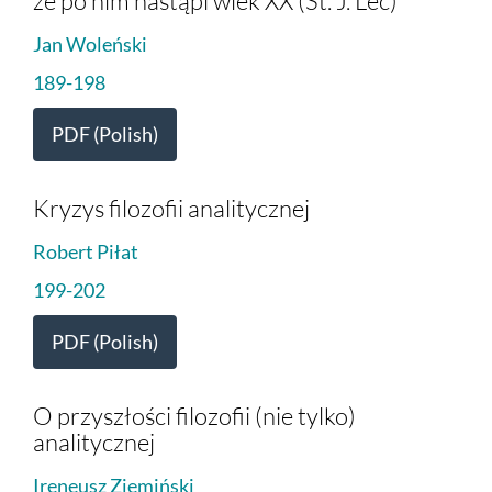
że po nim nastąpi wiek XX (St. J. Lec)
Jan Woleński
189-198
PDF (Polish)
Kryzys filozofii analitycznej
Robert Piłat
199-202
PDF (Polish)
O przyszłości filozofii (nie tylko)
analitycznej
Ireneusz Ziemiński