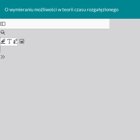
Return
Do
D
to
O wymieraniu możliwości w teorii czasu rozgałęzionego
P
Issue
Details