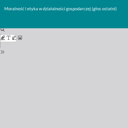
Return
to
Moralność i etyka w działalności gospodarczej (głos ostatni)
Issue
Details
Do
D
P