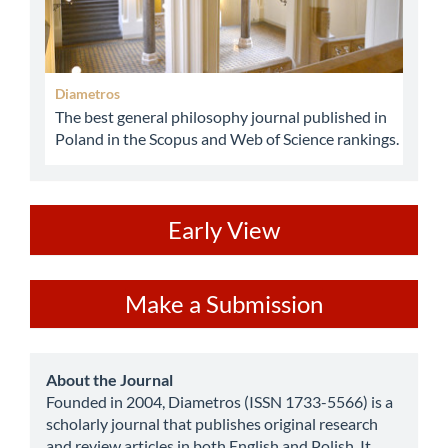
Diametros
The best general philosophy journal published in
Poland in the Scopus and Web of Science rankings.
ev
Early View
Make
Make a Submission
a
Submission
about
About the Journal
Founded in 2004, Diametros (ISSN 1733-5566) is a
scholarly journal that publishes original research
and review articles in both English and Polish. It