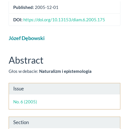
Published:
2005-12-01
DOI:
https://doi.org/10.13153/diam.6.2005.175
Main
Józef Dębowski
Article
Content
Abstract
Głos w debacie:
Naturalizm i epistemologia
Article
Issue
Details
No. 6 (2005)
Section