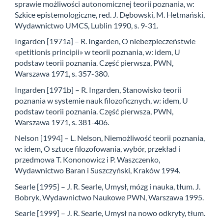
sprawie możliwości autonomicznej teorii poznania, w:
Szkice epistemologiczne, red. J. Dębowski, M. Hetmański,
Wydawnictwo UMCS, Lublin 1990, s. 9-31.
Ingarden [1971a] – R. Ingarden, O niebezpieczeństwie
«petitionis principii» w teorii poznania, w: idem, U
podstaw teorii poznania. Część pierwsza, PWN,
Warszawa 1971, s. 357-380.
Ingarden [1971b] – R. Ingarden, Stanowisko teorii
poznania w systemie nauk filozoficznych, w: idem, U
podstaw teorii poznania. Część pierwsza, PWN,
Warszawa 1971, s. 381-406.
Nelson [1994] – L. Nelson, Niemożliwość teorii poznania,
w: idem, O sztuce filozofowania, wybór, przekład i
przedmowa T. Kononowicz i P. Waszczenko,
Wydawnictwo Baran i Suszczyński, Kraków 1994.
Searle [1995] – J. R. Searle, Umysł, mózg i nauka, tłum. J.
Bobryk, Wydawnictwo Naukowe PWN, Warszawa 1995.
Searle [1999] – J. R. Searle, Umysł na nowo odkryty, tłum.