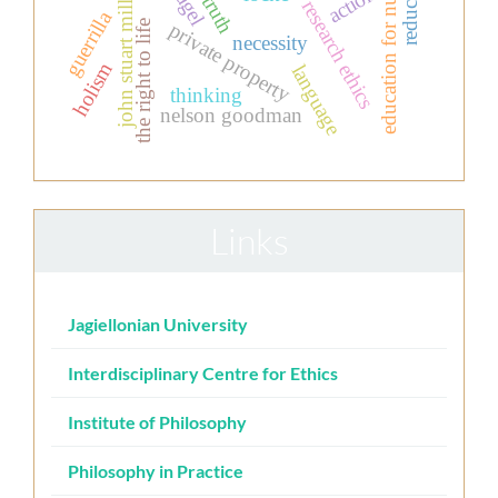
education for nurses
reduction
nagel
action
truth
research ethics
john stuart mill
guerrilla
the right to life
private property
necessity
holism
language
thinking
nelson goodman
Links
Jagiellonian University
Interdisciplinary Centre for Ethics
Institute of Philosophy
Philosophy in Practice