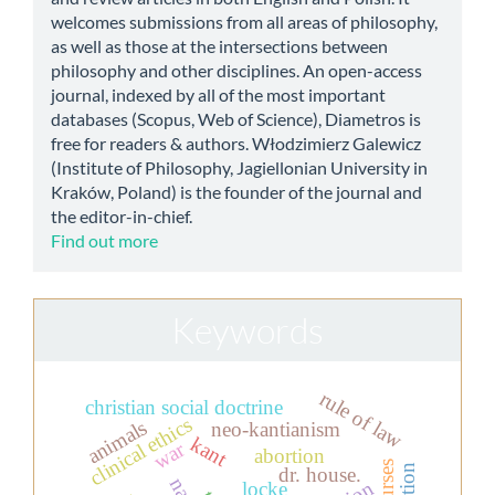
welcomes submissions from all areas of philosophy,
as well as those at the intersections between
philosophy and other disciplines. An open-access
journal, indexed by all of the most important
databases (Scopus, Web of Science), Diametros is
free for readers & authors. Włodzimierz Galewicz
(Institute of Philosophy, Jagiellonian University in
Kraków, Poland) is the founder of the journal and
the editor-in-chief.
Find out more
Keywords
rule of law
christian social doctrine
clinical ethics
animals
neo-kantianism
kant
war
abortion
dr. house.
locke