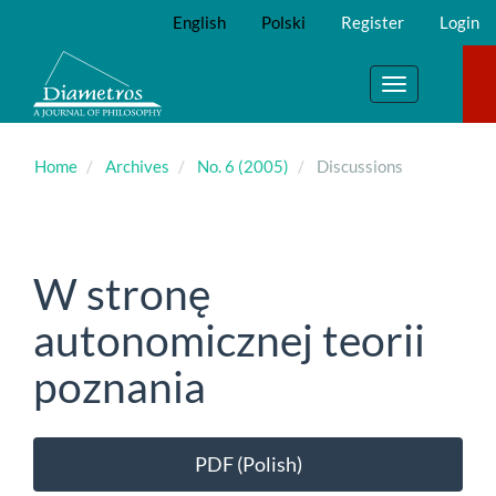
Main
English
Polski
Register
Login
Navigation
Main
Content
Toggle
Sidebar
navigation
Home
Archives
No. 6 (2005)
Discussions
W stronę
autonomicznej teorii
poznania
Article
PDF (Polish)
Sidebar