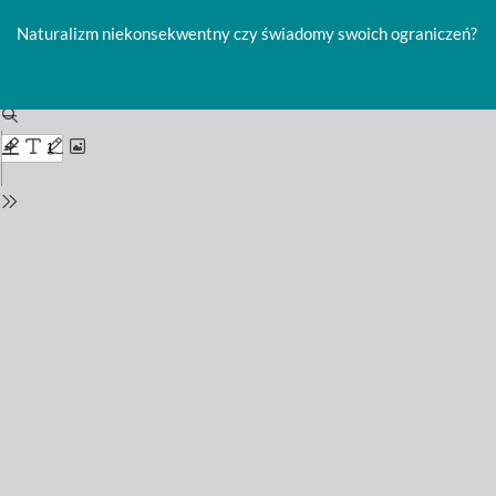
Return
to
Naturalizm niekonsekwentny czy świadomy swoich ograniczeń?
Issue
Details
Do
D
P