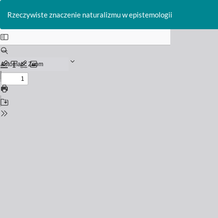
Return
to
Rzeczywiste znaczenie naturalizmu w epistemologii
Issue
Details