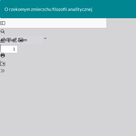
Return
to
O rzekomym zmierzchu filozofii analitycznej
Issue
Details