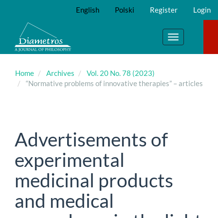
Main
English
Polski
Register
Login
Navigation
Main
Content
Toggle
Sidebar
navigation
Home
Archives
Vol. 20 No. 78 (2023)
“Normative problems of innovative therapies” – articles
Advertisements of
experimental
medicinal products
and medical