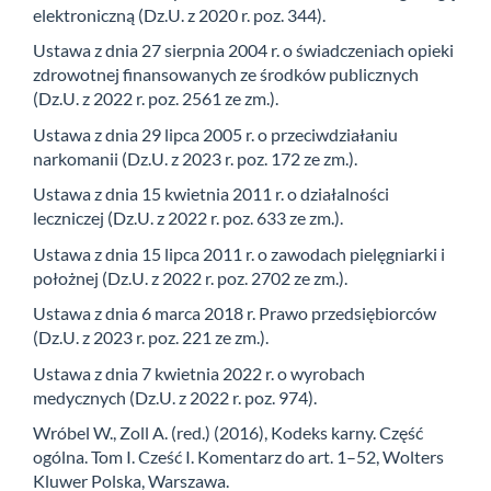
elektroniczną (Dz.U. z 2020 r. poz. 344).
Ustawa z dnia 27 sierpnia 2004 r. o świadczeniach opieki
zdrowotnej finansowanych ze środków publicznych
(Dz.U. z 2022 r. poz. 2561 ze zm.).
Ustawa z dnia 29 lipca 2005 r. o przeciwdziałaniu
narkomanii (Dz.U. z 2023 r. poz. 172 ze zm.).
Ustawa z dnia 15 kwietnia 2011 r. o działalności
leczniczej (Dz.U. z 2022 r. poz. 633 ze zm.).
Ustawa z dnia 15 lipca 2011 r. o zawodach pielęgniarki i
położnej (Dz.U. z 2022 r. poz. 2702 ze zm.).
Ustawa z dnia 6 marca 2018 r. Prawo przedsiębiorców
(Dz.U. z 2023 r. poz. 221 ze zm.).
Ustawa z dnia 7 kwietnia 2022 r. o wyrobach
medycznych (Dz.U. z 2022 r. poz. 974).
Wróbel W., Zoll A. (red.) (2016), Kodeks karny. Część
ogólna. Tom I. Cześć I. Komentarz do art. 1–52, Wolters
Kluwer Polska, Warszawa.