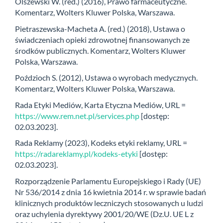
Olszewski W. (red.) (2016), Prawo farmaceutyczne.
Komentarz, Wolters Kluwer Polska, Warszawa.
Pietraszewska-Macheta A. (red.) (2018), Ustawa o
świadczeniach opieki zdrowotnej finansowanych ze
środków publicznych. Komentarz, Wolters Kluwer
Polska, Warszawa.
Poździoch S. (2012), Ustawa o wyrobach medycznych.
Komentarz, Wolters Kluwer Polska, Warszawa.
Rada Etyki Mediów, Karta Etyczna Mediów, URL =
https://www.rem.net.pl/services.php
[dostęp:
02.03.2023].
Rada Reklamy (2023), Kodeks etyki reklamy, URL =
https://radareklamy.pl/kodeks-etyki
[dostęp:
02.03.2023].
Rozporządzenie Parlamentu Europejskiego i Rady (UE)
Nr 536/2014 z dnia 16 kwietnia 2014 r. w sprawie badań
klinicznych produktów leczniczych stosowanych u ludzi
oraz uchylenia dyrektywy 2001/20/WE (Dz.U. UE L z