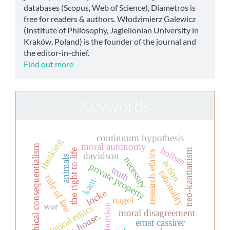
databases (Scopus, Web of Science), Diametros is
free for readers & authors. Włodzimierz Galewicz
(Institute of Philosophy, Jagiellonian University in
Kraków, Poland) is the founder of the journal and
the editor-in-chief.
Find out more
Keywords
continuum hypothesis
thinking
moral autonomy
ethical consequentialism
holism
neo-kantianism
the right to life
research ethics
davidson
animals
necessity
action
private property
truth
rationality
rule of law
kant
locke
nagel
war
abortion
clinical ethics
moral disagreement
dr. house.
ernst cassirer