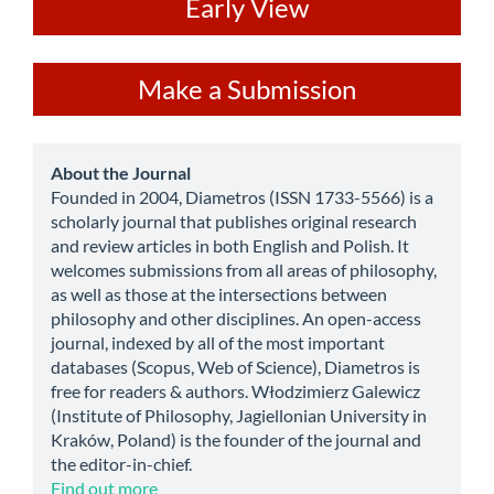
ev
Early View
Make
Make a Submission
a
Submission
about
About the Journal
Founded in 2004, Diametros (ISSN 1733-5566) is a
scholarly journal that publishes original research
and review articles in both English and Polish. It
welcomes submissions from all areas of philosophy,
as well as those at the intersections between
philosophy and other disciplines. An open-access
journal, indexed by all of the most important
databases (Scopus, Web of Science), Diametros is
free for readers & authors. Włodzimierz Galewicz
(Institute of Philosophy, Jagiellonian University in
Kraków, Poland) is the founder of the journal and
the editor-in-chief.
Find out more