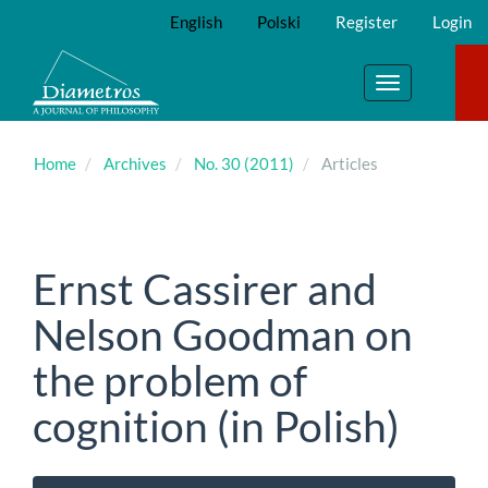
Main
English
Polski
Register
Login
Navigation
Main
Content
Toggle
Sidebar
navigation
Home
Archives
No. 30 (2011)
Articles
Ernst Cassirer and
Nelson Goodman on
the problem of
cognition (in Polish)