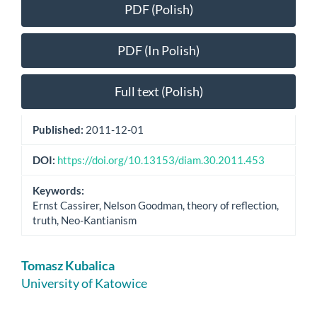
Article
PDF (Polish)
Sidebar
PDF (In Polish)
Full text (Polish)
Published:
2011-12-01
DOI:
https://doi.org/10.13153/diam.30.2011.453
Keywords:
Ernst Cassirer, Nelson Goodman, theory of reflection,
truth, Neo-Kantianism
Main
Tomasz Kubalica
Article
University of Katowice
Content