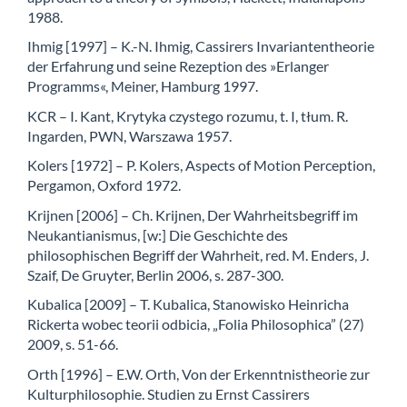
1988.
Ihmig [1997] – K.-N. Ihmig, Cassirers Invariantentheorie
der Erfahrung und seine Rezeption des »Erlanger
Programms«, Meiner, Hamburg 1997.
KCR – I. Kant, Krytyka czystego rozumu, t. I, tłum. R.
Ingarden, PWN, Warszawa 1957.
Kolers [1972] – P. Kolers, Aspects of Motion Perception,
Pergamon, Oxford 1972.
Krijnen [2006] – Ch. Krijnen, Der Wahrheitsbegriff im
Neukantianismus, [w:] Die Geschichte des
philosophischen Begriff der Wahrheit, red. M. Enders, J.
Szaif, De Gruyter, Berlin 2006, s. 287-300.
Kubalica [2009] – T. Kubalica, Stanowisko Heinricha
Rickerta wobec teorii odbicia, „Folia Philosophica” (27)
2009, s. 51-66.
Orth [1996] – E.W. Orth, Von der Erkenntnistheorie zur
Kulturphilosophie. Studien zu Ernst Cassirers