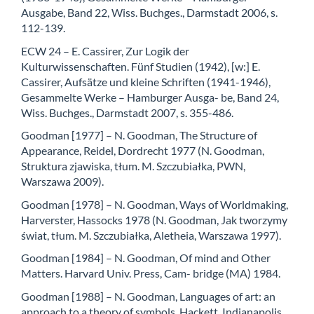
Ausgabe, Band 22, Wiss. Buchges., Darmstadt 2006, s.
112-139.
ECW 24 – E. Cassirer, Zur Logik der
Kulturwissenschaften. Fünf Studien (1942), [w:] E.
Cassirer, Aufsätze und kleine Schriften (1941-1946),
Gesammelte Werke – Hamburger Ausga- be, Band 24,
Wiss. Buchges., Darmstadt 2007, s. 355-486.
Goodman [1977] – N. Goodman, The Structure of
Appearance, Reidel, Dordrecht 1977 (N. Goodman,
Struktura zjawiska, tłum. M. Szczubiałka, PWN,
Warszawa 2009).
Goodman [1978] – N. Goodman, Ways of Worldmaking,
Harverster, Hassocks 1978 (N. Goodman, Jak tworzymy
świat, tłum. M. Szczubiałka, Aletheia, Warszawa 1997).
Goodman [1984] – N. Goodman, Of mind and Other
Matters. Harvard Univ. Press, Cam- bridge (MA) 1984.
Goodman [1988] – N. Goodman, Languages of art: an
approach to a theory of symbols, Hackett, Indianapolis