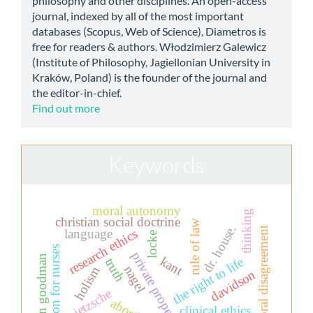
philosophy and other disciplines. An open-access
journal, indexed by all of the most important
databases (Scopus, Web of Science), Diametros is
free for readers & authors. Włodzimierz Galewicz
(Institute of Philosophy, Jagiellonian University in
Kraków, Poland) is the founder of the journal and
the editor-in-chief.
Find out more
Keywords
moral autonomy
thinking
christian social doctrine
rule of law
dr. house.
moral disagreement
research ethics
language
locke
education for nurses
private property
nelson goodman
kant
the right to life
truth
nagel
holism
davidson
nietzsche
abortion
clinical ethics