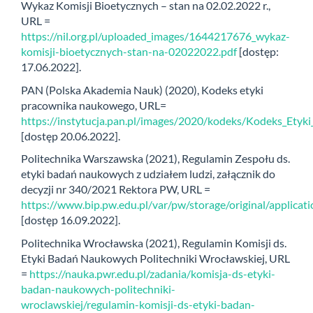
Wykaz Komisji Bioetycznych – stan na 02.02.2022 r.,
URL =
https://nil.org.pl/uploaded_images/1644217676_wykaz-
komisji-bioetycznych-stan-na-02022022.pdf
[dostęp:
17.06.2022].
PAN (Polska Akademia Nauk) (2020), Kodeks etyki
pracownika naukowego, URL=
https://instytucja.pan.pl/images/2020/kodeks/Kodeks_Et
[dostęp 20.06.2022].
Politechnika Warszawska (2021), Regulamin Zespołu ds.
etyki badań naukowych z udziałem ludzi, załącznik do
decyzji nr 340/2021 Rektora PW, URL =
https://www.bip.pw.edu.pl/var/pw/storage/original/appli
[dostęp 16.09.2022].
Politechnika Wrocławska (2021), Regulamin Komisji ds.
Etyki Badań Naukowych Politechniki Wrocławskiej, URL
=
https://nauka.pwr.edu.pl/zadania/komisja-ds-etyki-
badan-naukowych-politechniki-
wroclawskiej/regulamin-komisji-ds-etyki-badan-