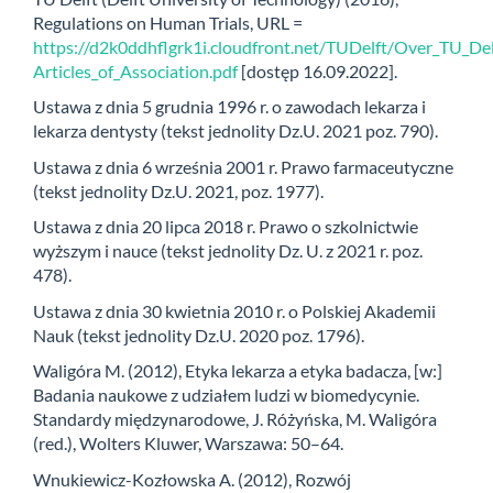
Regulations on Human Trials, URL =
https://d2k0ddhflgrk1i.cloudfront.net/TUDelft/Over_TU_Del
Articles_of_Association.pdf
[dostęp 16.09.2022].
Ustawa z dnia 5 grudnia 1996 r. o zawodach lekarza i
lekarza dentysty (tekst jednolity Dz.U. 2021 poz. 790).
Ustawa z dnia 6 września 2001 r. Prawo farmaceutyczne
(tekst jednolity Dz.U. 2021, poz. 1977).
Ustawa z dnia 20 lipca 2018 r. Prawo o szkolnictwie
wyższym i nauce (tekst jednolity Dz. U. z 2021 r. poz.
478).
Ustawa z dnia 30 kwietnia 2010 r. o Polskiej Akademii
Nauk (tekst jednolity Dz.U. 2020 poz. 1796).
Waligóra M. (2012), Etyka lekarza a etyka badacza, [w:]
Badania naukowe z udziałem ludzi w biomedycynie.
Standardy międzynarodowe, J. Różyńska, M. Waligóra
(red.), Wolters Kluwer, Warszawa: 50–64.
Wnukiewicz-Kozłowska A. (2012), Rozwój