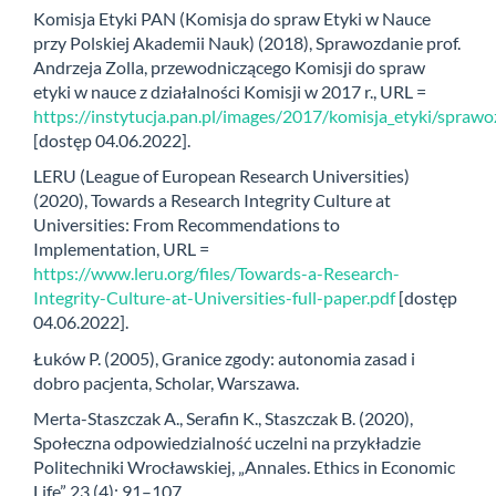
Komisja Etyki PAN (Komisja do spraw Etyki w Nauce
przy Polskiej Akademii Nauk) (2018), Sprawozdanie prof.
Andrzeja Zolla, przewodniczącego Komisji do spraw
etyki w nauce z działalności Komisji w 2017 r., URL =
https://instytucja.pan.pl/images/2017/komisja_etyki/spr
[dostęp 04.06.2022].
LERU (League of European Research Universities)
(2020), Towards a Research Integrity Culture at
Universities: From Recommendations to
Implementation, URL =
https://www.leru.org/files/Towards-a-Research-
Integrity-Culture-at-Universities-full-paper.pdf
[dostęp
04.06.2022].
Łuków P. (2005), Granice zgody: autonomia zasad i
dobro pacjenta, Scholar, Warszawa.
Merta-Staszczak A., Serafin K., Staszczak B. (2020),
Społeczna odpowiedzialność uczelni na przykładzie
Politechniki Wrocławskiej, „Annales. Ethics in Economic
Life” 23 (4): 91–107.