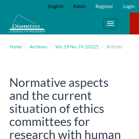
Main
English
Polski
Register
Login
Navigation
Main
Content
Toggle
Sidebar
navigation
Home
Archives
Vol. 19 No. 74 (2022)
Articles
Normative aspects
and the current
situation of ethics
committees for
research with human