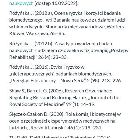
naukowych
[dostęp 16.09.2022].
Różyńska J. (2012 a), Ocena ryzyka i korzyści badania
biomedycznego, [w:] Badania naukowe z udziałem ludzi
w biomedycynie. Standardy międzynarodowe, Wolters
Kluwer, Warszawa: 65–85.
Różyńska J. (2012 b), Zasady prowadzenia badań
naukowych z udziałem człowieka w fizjoterapii, „Postępy
Rehabilitacji” 26 (4): 23–33.
Różyńska J. (2016), Etyka i ryzyko w
„nieterapeutycznych” badaniach biomedycznych,
„Przegląd Filozoficzny – Nowa Seria” 2 (98): 213–226.
Shaw S., Barrett G. (2006), Research Governance:
Regulating Risk and Reducing Harm?, „Journal of the
Royal Society of Medicine” 99 (1): 14–19.
Ślęczek-Czakon D. (2020), Rola komisji bioetycznej w
ocenie rzetelności eksperymentów medycznych na
ludziach, „Rocznik Lubuski” 46 (1): 219–231.
TU Delft (Delft University of Technology) (2016),