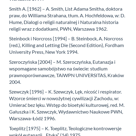
Smith A. [1962] – A. Smith, List Adama Smitha, doktora
praw, do Williama Strahana, tłum. A. Hochfeldowa, w: D.
Hume, Dialogi o religii naturalnej i Naturalna historia
religii wraz z dodatkami, PWN, Warszawa 1962.
Steinbock i Norcross [1994] – B. Steinbock, A. Norcross
(red.), Killing and Letting Die (Second Edition), Fordham
University Press, New York 1994.
Szeroczyńska [2004] – M. Szeroczyńska, Eutanazja i
wspomagane samobójstwo na świecie: studium
prawnoporównawcze, TAiWPN UNIVERSITAS, Kraków
2004.
Szewczyk [1996] – K. Szewczyk, Lęk, nicość i respirator.
Wzorce śmierci w nowożytnej cywilizacji Zachodu, w:
Umierać bez lęku. Wstęp do bioetyki kulturowej, red. M.
Gałuszka i K. Szewczyk, Wydawnictwo Naukowe PWN,
Warszawa-Łódź 1996.
Toeplitz [1975] – K. Toeplitz, Teologiczne kontrowersje
wokół eutanazji, „Etyka” (14) 1975.