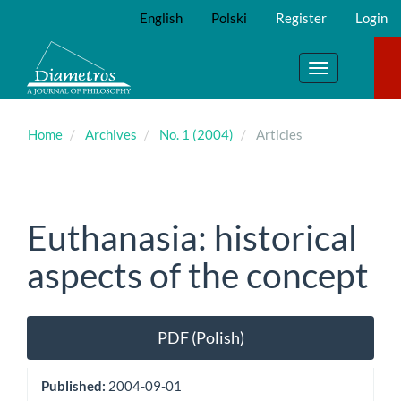
Main
English
Polski
Register
Login
Navigation
Main
Content
Toggle
Sidebar
navigation
Home
Archives
No. 1 (2004)
Articles
Euthanasia: historical
aspects of the concept
Article
PDF (Polish)
Sidebar
Published:
2004-09-01