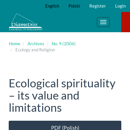
Main
English
Polski
Register
Login
Navigation
Main
Content
Toggle
Sidebar
navigation
Home
Archives
No. 9 (2006)
Ecology and Religion
Ecological spirituality
– its value and
limitations
Article
PDF (Polish)