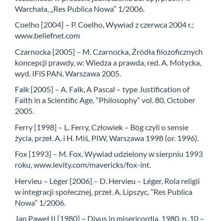
Warchała, „Res Publica Nowa” 1/2006.
Coelho [2004] – P. Coelho, Wywiad z czerwca 2004 r.;
www.beliefnet.com
Czarnocka [2005] – M. Czarnocka, Źródła filozoficznych
koncepcji prawdy, w: Wiedza a prawda, red. A. Motycka,
wyd. IFiS PAN, Warszawa 2005.
Falk [2005] – A. Falk, A Pascal – type Justification of
Faith in a Scientific Age, ”Philosophy” vol. 80, October
2005.
Ferry [1998] – L. Ferry, Człowiek – Bóg czyli o sensie
życia, przeł. A. i H. Miś, PIW, Warszawa 1998 (or. 1996).
Fox [1993] – M. Fox, Wywiad udzielony w sierpniu 1993
roku, www.levity.com/mavericks/fox-int.
Hervieu – Léger [2006] – D. Hervieu – Léger, Rola religii
w integracji społecznej, przeł. A. Lipszyc, ”Res Publica
Nowa” 1/2006.
Jan Paweł II [1980] – Divus in misericordia, 1980, n. 10 –