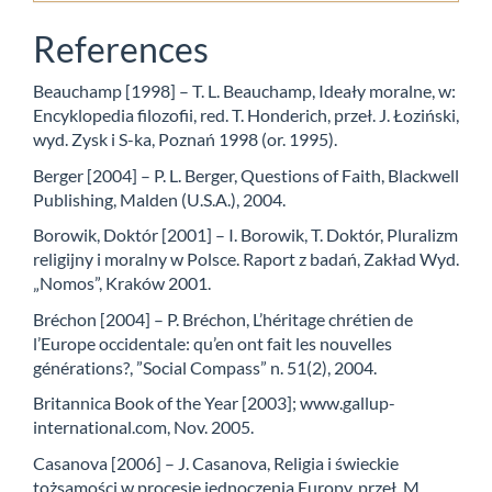
References
Beauchamp [1998] – T. L. Beauchamp, Ideały moralne, w:
Encyklopedia filozofii, red. T. Honderich, przeł. J. Łoziński,
wyd. Zysk i S-ka, Poznań 1998 (or. 1995).
Berger [2004] – P. L. Berger, Questions of Faith, Blackwell
Publishing, Malden (U.S.A.), 2004.
Borowik, Doktór [2001] – I. Borowik, T. Doktór, Pluralizm
religijny i moralny w Polsce. Raport z badań, Zakład Wyd.
„Nomos”, Kraków 2001.
Bréchon [2004] – P. Bréchon, L’héritage chrétien de
l’Europe occidentale: qu’en ont fait les nouvelles
générations?, ”Social Compass” n. 51(2), 2004.
Britannica Book of the Year [2003]; www.gallup-
international.com, Nov. 2005.
Casanova [2006] – J. Casanova, Religia i świeckie
tożsamości w procesie jednoczenia Europy, przeł. M.