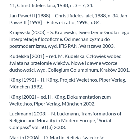
11; Christifideles laici, 1988, n. 3 – 7, 34.
Jan Paweł II [1988] – Christifideles laici, 1988, n. 34. Jan
Paweł II [1998] – Fides et ratio, 1998, n. 84.
Krajewski [2003] – S. Krajewski, Twierdzenie Gödla i jego
interpretacje filozoficzne. Od mechanicyzmu do
postmodernizmu, wyd. IFiS PAN, Warszawa 2003.
Kudelska [2001] – red. M. Kudelska, Człowiek wobec
świata na przełomie wieków. Nowe i dawne wzorce
duchowości, wyd. Collegium Columbinum, Kraków 2001.
Küng [1992] – H. Küng, Projekt Welethos, Piper Verlag,
München 1992.
Küng [2002] – ed. H. Küng, Dokumentation zum
Weltethos, Piper Verlag, München 2002.
Luckmann [2003] – N. Luckmann, Transformations of
Religion and Morality in Modern Europe, ”Social
Compass” vol. 50 (3) 2003.
Martin [2006] – D. Martin, Religia, świeckość,