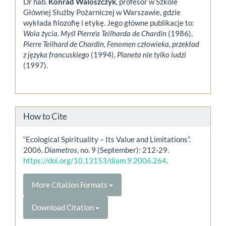
Dr hab.
Konrad Waloszczyk
, profesor w Szkole
Głównej Służby Pożarniczej w Warszawie, gdzie
wykłada filozofię i etykę. Jego główne publikacje to:
Wola życia. Myśl Pierre'a Teilharda de Chardin
(1986),
Pierre Teilhard de Chardin, Fenomen człowieka, przekład
z języka francuskiego
(1994),
Planeta nie tylko ludzi
(1997).
How to Cite
“Ecological Spirituality – Its Value and Limitations”.
2006.
Diametros
, no. 9 (September): 212-29.
https://doi.org/10.13153/diam.9.2006.264
.
More Citation Formats
Download Citation