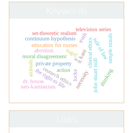
Keywords
television series
set-theoretic realism
truth
simple minds
continuum hypothesis
rule of law
clinical ethics
education for nurses
nagel
abortion
kant
moral disagreement
war
john stuart mill
animals
private property
research ethics
action
the right to life
thinking
necessity
locke
dr. house.
neo-kantianism
Links