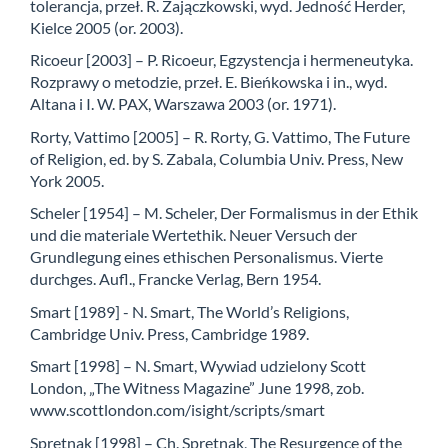
tolerancja, przeł. R. Zajączkowski, wyd. Jedność Herder,
Kielce 2005 (or. 2003).
Ricoeur [2003] – P. Ricoeur, Egzystencja i hermeneutyka.
Rozprawy o metodzie, przeł. E. Bieńkowska i in., wyd.
Altana i I. W. PAX, Warszawa 2003 (or. 1971).
Rorty, Vattimo [2005] – R. Rorty, G. Vattimo, The Future
of Religion, ed. by S. Zabala, Columbia Univ. Press, New
York 2005.
Scheler [1954] – M. Scheler, Der Formalismus in der Ethik
und die materiale Wertethik. Neuer Versuch der
Grundlegung eines ethischen Personalismus. Vierte
durchges. Aufl., Francke Verlag, Bern 1954.
Smart [1989] - N. Smart, The World’s Religions,
Cambridge Univ. Press, Cambridge 1989.
Smart [1998] – N. Smart, Wywiad udzielony Scott
London, „The Witness Magazine” June 1998, zob.
www.scottlondon.com/isight/scripts/smart
Spretnak [1998] – Ch. Spretnak, The Resurgence of the