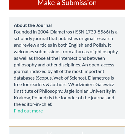
Make
Make a Submission
a
Submission
about
About the Journal
Founded in 2004, Diametros (ISSN 1733-5566) is a
scholarly journal that publishes original research
and review articles in both English and Polish. It
welcomes submissions from all areas of philosophy,
as well as those at the intersections between
philosophy and other disciplines. An open-access
journal, indexed by all of the most important
databases (Scopus, Web of Science), Diametros is
free for readers & authors. Włodzimierz Galewicz
(Institute of Philosophy, Jagiellonian University in
Kraków, Poland) is the founder of the journal and
the editor-in-chief.
Find out more