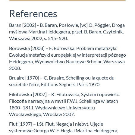
References
Baran [2002] - B. Baran, Posłowie, [w:] O. Pöggler, Droga
myślowa Martina Heideggera, przeł. B. Baran, Czytelnik,
Warszawa 2002, s. 515–520.
Borowska [2008] – E. Borowska, Problem metafizyki.
Ewolucja metafizyki europejskiej w interpretacji późnego
Heideggera, Wydawnictwo Naukowe Scholar, Warszawa
2008.
Bruaire [1970] – C. Bruaire, Schelling ou la quete du
secret de l'etre, Editions Seghers, Paris 1970.
Filutowska [2007] – K. Filutowska, System i opowieść.
Filozofia narracyjna w myśli F.W.J. Schellinga w latach
1800–1811, Wydawnictwo Uniwersytetu
Wrocławskiego, Wrocław 2007.
Fiut [1997] – I.St. Fiut, Negacja i niebyt. Ujęcie
systemowe Georga W .F. Hegla i Martina Heideggera,