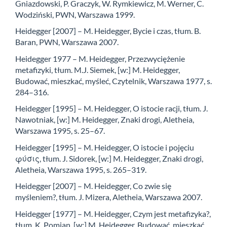
Gniazdowski, P. Graczyk, W. Rymkiewicz, M. Werner, C.
Wodziński, PWN, Warszawa 1999.
Heidegger [2007] – M. Heidegger, Bycie i czas, tłum. B.
Baran, PWN, Warszawa 2007.
Heidegger 1977 – M. Heidegger, Przezwyciężenie
metafizyki, tłum. M.J. Siemek, [w:] M. Heidegger,
Budować, mieszkać, myśleć, Czytelnik, Warszawa 1977, s.
284–316.
Heidegger [1995] – M. Heidegger, O istocie racji, tłum. J.
Nawotniak, [w:] M. Heidegger, Znaki drogi, Aletheia,
Warszawa 1995, s. 25–67.
Heidegger [1995] – M. Heidegger, O istocie i pojęciu
φύσις, tłum. J. Sidorek, [w:] M. Heidegger, Znaki drogi,
Aletheia, Warszawa 1995, s. 265–319.
Heidegger [2007] – M. Heidegger, Co zwie się
myśleniem?, tłum. J. Mizera, Aletheia, Warszawa 2007.
Heidegger [1977] – M. Heidegger, Czym jest metafizyka?,
tłum. K. Pomian, [w:] M. Heidegger, Budować, mieszkać,