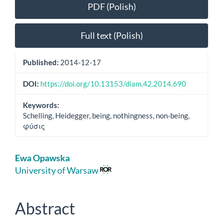
Article
PDF (Polish)
Sidebar
Full text (Polish)
Published:
2014-12-17
DOI:
https://doi.org/10.13153/diam.42.2014.690
Keywords:
Schelling, Heidegger, being, nothingness, non-being,
φύσις
Main
Ewa Opawska
Article
University of Warsaw
Content
Abstract