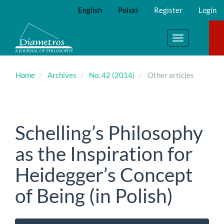
Main
English
Polski
Register
Login
Navigation
Main
Content
Toggle
Sidebar
navigation
Home
Archives
No. 42 (2014)
Other articles
Schelling’s Philosophy
as the Inspiration for
Heidegger’s Concept
of Being (in Polish)