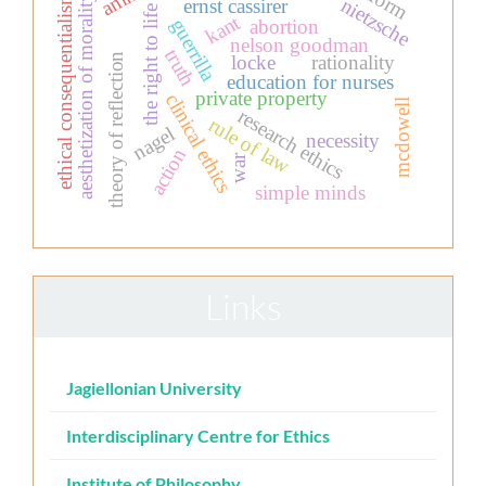
ethical consequentialism
aesthetization of morality
nietzsche
ernst cassirer
the right to life
kant
guerrilla
abortion
nelson goodman
truth
theory of reflection
locke
rationality
education for nurses
private property
clinical ethics
mcdowell
research ethics
rule of law
nagel
necessity
action
war
simple minds
Links
Jagiellonian University
Interdisciplinary Centre for Ethics
Institute of Philosophy