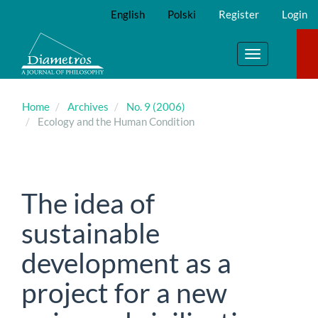
Main
English
Polski
Register
Login
Navigation
Main
Content
Toggle
Sidebar
navigation
Home
Archives
No. 9 (2006)
Ecology and the Human Condition
The idea of
sustainable
development as a
project for a new