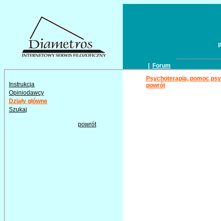
|
Forum
Psychoterapia, pomoc psy
Instrukcja
powrót
Opiniodawcy
Działy główne
Szukaj
powrót