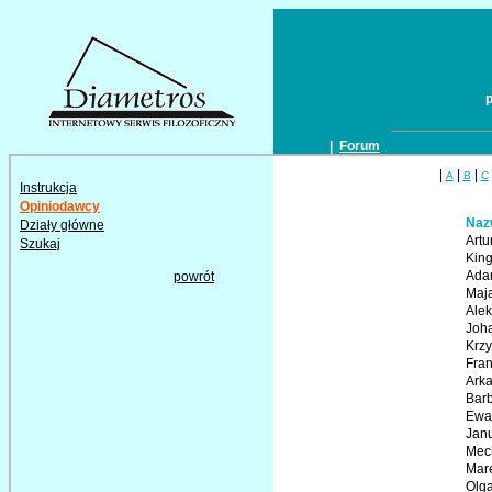
|
Forum
|
|
|
A
B
C
Instrukcja
Opiniodawcy
Naz
Działy główne
Artu
Szukaj
Kin
Ada
powrót
Maja
Ale
Joh
Krzy
Fran
Arka
Barb
Ewa
Jan
Mech
Mar
Olga