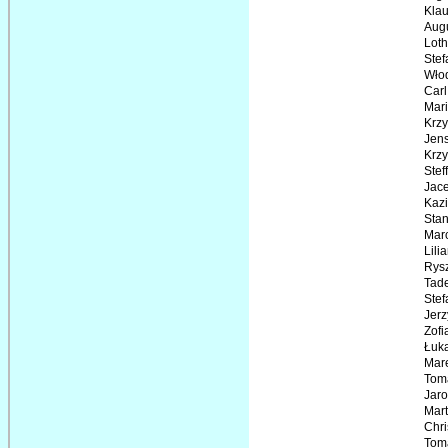
Klau
Aug
Loth
Stef
Włod
Carl
Mar
Krzy
Jen
Krzy
Stef
Jace
Kazi
Stan
Marc
Lili
Rysz
Tade
Stef
Jerz
Zofi
Łuk
Mar
Tom
Jaro
Mart
Chri
Tom