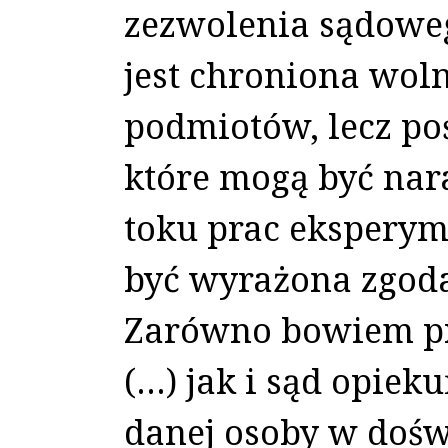
zezwolenia sądoweg
jest chroniona wol
podmiotów, lecz po
które mogą być nar
toku prac eksperym
być wyrażona zgoda
Zarówno bowiem pr
(…) jak i sąd opiek
danej osoby w doś