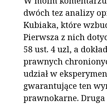
W moim komentarzu c
dwóch tez analizy op
Kubiaka, które wzbud
Pierwsza z nich dotyc
58 ust. 4 uzl, a dokł
prawnych chroniony
udział w eksperyme
gwarantujące ten wy
prawnokarne. Druga 