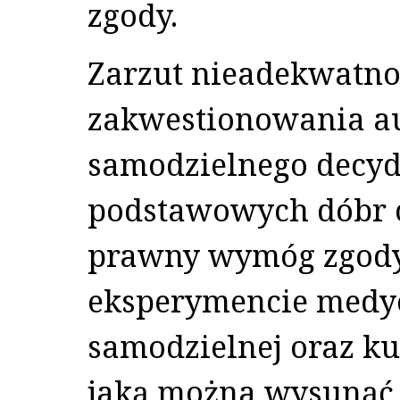
zgody.
Zarzut nieadekwatno
zakwestionowania a
samodzielnego decyd
podstawowych dóbr 
prawny wymóg zgody
eksperymencie medy
samodzielnej oraz k
jaką można wysunąć 