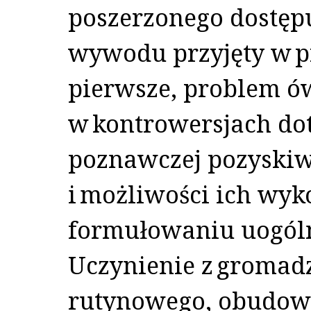
poszerzonego dostęp
wywodu przyjęty w p
pierwsze, problem ó
w kontrowersjach do
poznawczej pozyski
i możliwości ich wyk
formułowaniu uogól
Uczynienie z gromadz
rutynowego, obudow