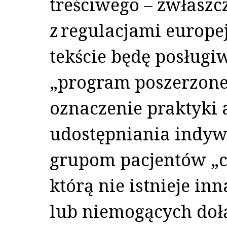
treściwego – zwłasz
z regulacjami europe
tekście będę posługi
„program poszerzone
oznaczenie praktyki
udostępniania indyw
grupom pacjentów „c
którą nie istnieje in
lub niemogących doł