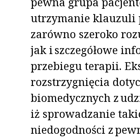
pewna grupa pacjent
utrzymanie klauzuli 
zarówno szeroko ro
jak i szczegółowe in
przebiegu terapii. Ek
rozstrzygnięcia doty
biomedycznych z udz
iż sprowadzanie tak
niedogodności z pewn