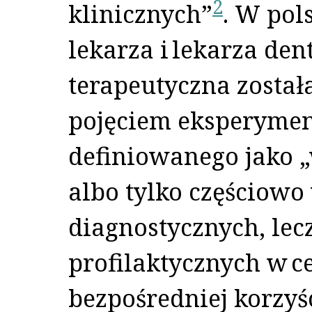
2
klinicznych”
. W pol
lekarza i lekarza den
terapeutyczna zosta
pojęciem eksperymen
definiowanego jako
albo tylko częściow
diagnostycznych, lec
profilaktycznych w c
bezpośredniej korzyś