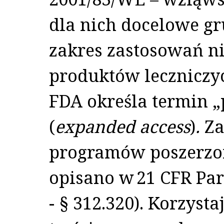
dla nich docelowe g
zakres zastosowań n
produktów leczniczyc
FDA określa termin „
(
expanded access
)
.
Za
programów poszerzon
opisano w 21 CFR Part
- § 312.320). Korzysta