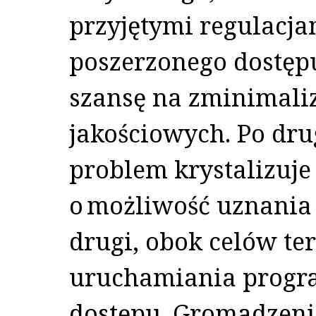
przyjętymi regulacj
poszerzonego dostęp
szansę na zminimali
jakościowych. Po dr
problem krystalizuje 
o możliwość uznania
drugi, obok celów te
uruchamiania progr
dostępu. Gromadzen