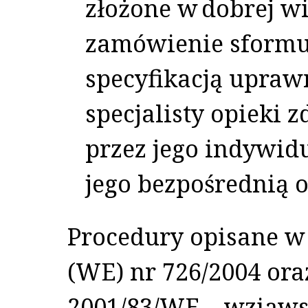
złożone w dobrej w
zamówienie sformu
specyfikacją upraw
specjalisty opieki 
przez jego indywid
jego bezpośrednią 
Procedury opisane w 
(WE) nr 726/2004 ora
2001/83/WE – wziąw