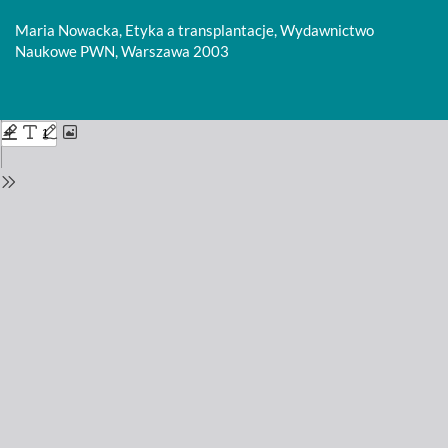
Return
to
Maria Nowacka, Etyka a transplantacje, Wydawnictwo
Issue
Naukowe PWN, Warszawa 2003
Details
Do
D
P