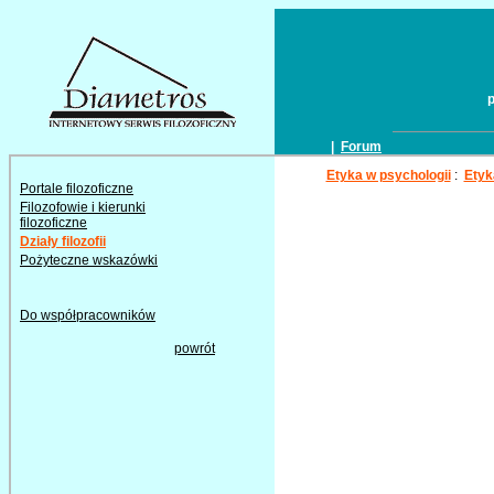
|
Forum
Etyka w psychologii
:
Etyk
Portale filozoficzne
Filozofowie i kierunki
filozoficzne
Działy filozofii
Pożyteczne wskazówki
Do współpracowników
powrót