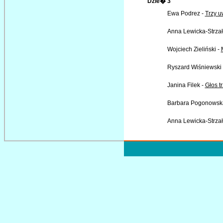
Dzie� 3
Ewa Podrez -
Trzy u
Anna Lewicka-Strzał
Wojciech Zieliński -
Ryszard Wiśniewski
Janina Filek -
Głos tr
Barbara Pogonowsk
Anna Lewicka-Strzał