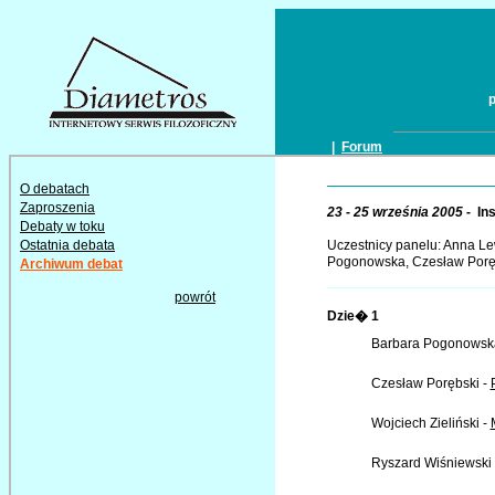
|
Forum
O debatach
Zaproszenia
23 - 25 września 2005
- Ins
Debaty w toku
Ostatnia debata
Uczestnicy panelu: Anna Le
Pogonowska, Czesław Porębs
Archiwum debat
powrót
Dzie� 1
Barbara Pogonowsk
Czesław Porębski -
Wojciech Zieliński -
Ryszard Wiśniewski