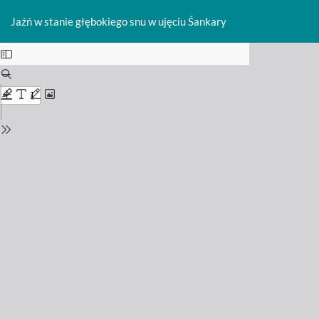
Return
Do
D
to
Jaźń w stanie głębokiego snu w ujęciu Śankary
P
Issue
Details