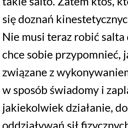
takie salto. Zatem ktoś, kt
się doznań kinestetycznyc
Nie musi teraz robić salt
chce sobie przypomnieć, ja
związane z wykonywaniem 
w sposób świadomy i za
jakiekolwiek działanie, d
oddziaływań sił fizycznyc