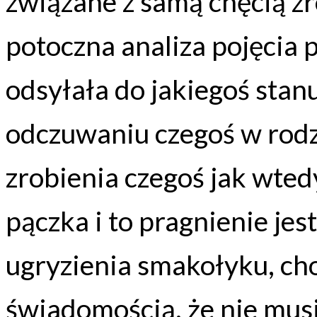
związane z samą chęcią zr
potoczna analiza pojęcia 
odsyłała do jakiegoś sta
odczuwaniu czegoś w rod
zrobienia czegoś jak wte
pączka i to pragnienie je
ugryzienia smakołyku, ch
świadomością, że nie mus