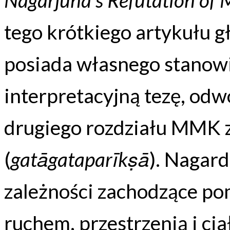
tego krótkiego artykułu g
posiada własnego stanowi
interpretacyjną tezę, odw
drugiego rozdziału MMK
(
gatāgataparīkṣā
). Nagar
zależności zachodzące po
ruchem, przestrzenią i ci