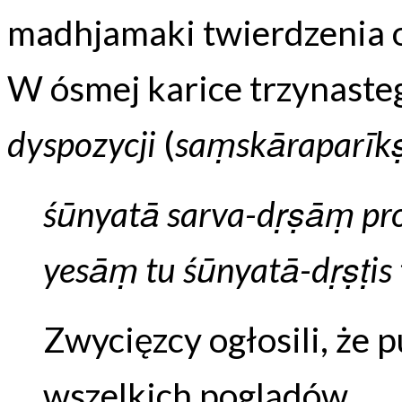
madhjamaki twierdzenia 
W ósmej karice trzynast
dyspozycji
(
saṃskāraparīk
śūnyatā sarva-dṛṣāṃ pro
yesāṃ tu śūnyatā-dṛṣṭis
Zwycięzcy ogłosili, że 
wszelkich poglądów,