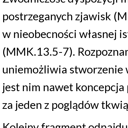
postrzeganych zjawisk (M
w nieobecności własnej is
(MMK.13.5-7). Rozpoznan
uniemożliwia stworzenie 
jest nim nawet koncepcja p
za jeden z poglądów tkwi
Kolejny fragment odnajdu