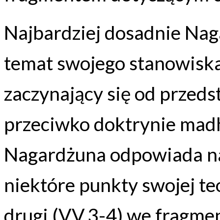
Najbardziej dosadnie Na
temat swojego stanowiska 
zaczynający się od przeds
przeciwko doktrynie madh
Nagardżuna odpowiada na
niektóre punkty swojej te
drugi (VV.3-4) we fragm