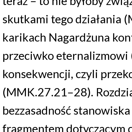
teraz – to nie byłoby zwi
skutkami tego działania
karikach Nagardżuna kon
przeciwko eternalizmowi
konsekwencji, czyli przek
(MMK.27.21–28). Rozdział
bezzasadność stanowiska 
fragmentem dotyczącym c