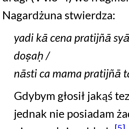
Nagardżuna stwierdza:
yadi kā cena pratijñā s
doṣaḥ /
nāsti ca mama pratijñā 
Gdybym głosił jakąś te
jednak nie posiadam żad
[5]