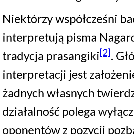
Niektórzy współcześni b
interpretują pisma Nagard
[2]
tradycja prasangiki
. Gł
interpretacji jest założen
żadnych własnych twierdze
działalność polega wyłąc
oponentów z pozycji pozb