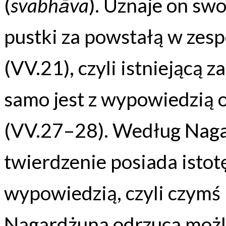
(
svabhāva
). Uznaje on sw
pustki za powstałą w zes
(VV.21), czyli istniejącą z
samo jest z wypowiedzią 
(VV.27–28). Według Nagar
twierdzenie posiada istot
wypowiedzią, czyli czymś
Nagardżuna odrzuca możl