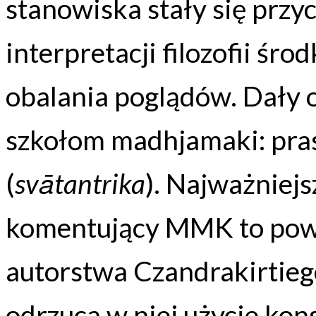
stanowiska stały się przy
interpretacji filozofii śr
obalania poglądów. Dały
szkołom madhjamaki: pras
(
svātantrika
). Najważniejs
komentujący MMK to pows
autorstwa Czandrakirtieg
odrzuca w niej użycie ko