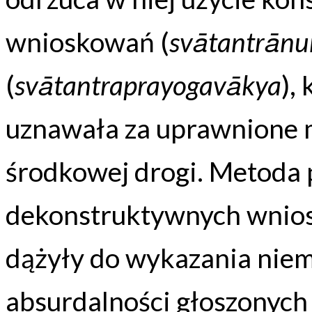
wnioskowań (
svātantrān
(
svātantraprayogavākya
),
uznawała za uprawnione m
środkowej drogi. Metoda p
dekonstruktywnych wnio
dążyły do wykazania niem
absurdalności głoszonych