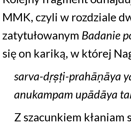
MMK, czyli w rozdziale 
zatytułowanym
Badanie p
się on kariką, w której Na
sarva-dṛṣṭi-prahāṇāya 
anukampam upādāya ta
Z szacunkiem kłaniam s