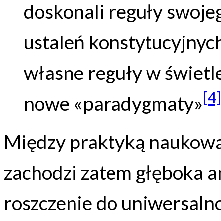
doskonali reguły swoj
ustaleń konstytucyjnych
własne reguły w świetl
[4]
nowe «paradygmaty»
Między praktyką naukową 
zachodzi zatem głęboka a
roszczenie do uniwersalno