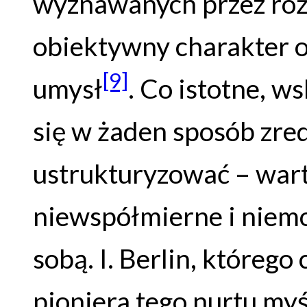
wyznawanych przez różn
obiektywny charakter o
[9]
umysł
. Co istotne, w
się w żaden sposób zre
ustrukturyzować – war
niewspółmierne i niem
sobą. I. Berlin, którego
pioniera tego nurtu myś