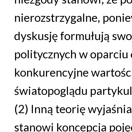
nierozstrzygalne, pon
dyskusję formułują sw
politycznych w oparciu
konkurencyjne wartości
światopoglądu partykul
(2) Inną teorię wyjaśni
stanowi koncepcja pojęć