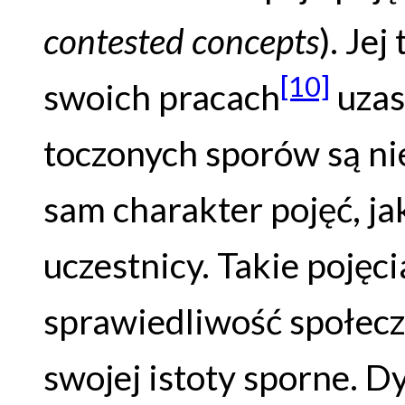
contested concepts
). Jej
[10]
swoich pracach
uzas
toczonych sporów są ni
sam charakter pojęć, ja
uczestnicy. Takie pojęc
sprawiedliwość społeczn
swojej istoty sporne. D