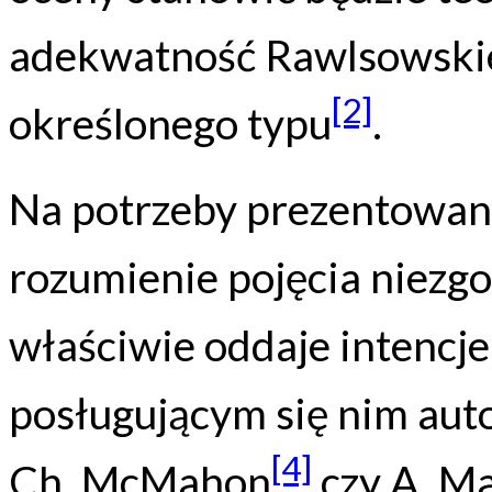
adekwatność Rawlsowskie
[2]
określonego typu
.
Na potrzeby prezentowan
rozumienie pojęcia niezgod
właściwie oddaje intencje
posługującym się nim auto
[4]
Ch. McMahon
czy A. M