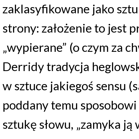
zaklasyfikowane jako sztuk
strony: założenie to jest
„wypierane” (o czym za ch
Derridy tradycja heglow
w sztuce jakiegoś sensu (
poddany temu sposobowi 
sztukę słowu, „zamyka ją w