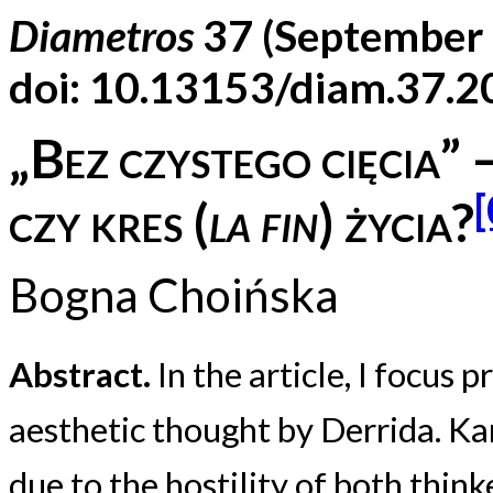
Diametros
37 (September 
doi: 10.13153/diam.37.
„Bez czystego cięcia” –
[
czy kres (
la fin
) życia?
Bogna Choińska
Abstract.
In the article, I focus 
aesthetic thought by Derrida. Kant
due to the hostility of both thin