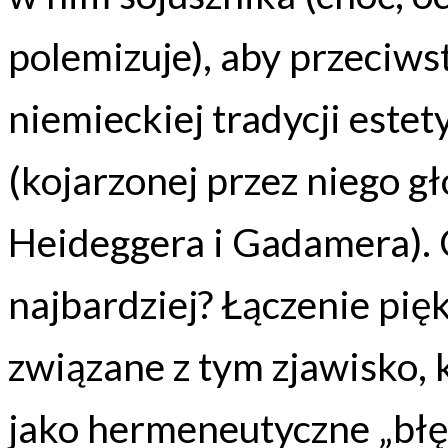
polemizuje), aby przeciws
niemieckiej tradycji este
(kojarzonej przez niego g
Heideggera i Gadamera). C
najbardziej? Łączenie pięk
związane z tym zjawisko, k
jako hermeneutyczne „błęd