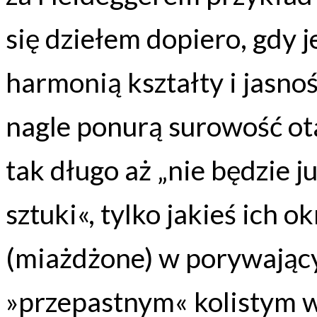
się dziełem dopiero, gdy j
harmonią kształty i jasno
nagle ponurą surowość ota
tak długo aż „nie będzie j
sztuki«, tylko jakieś ich o
(miażdżone) w porywając
»przepastnym« kolistym wi