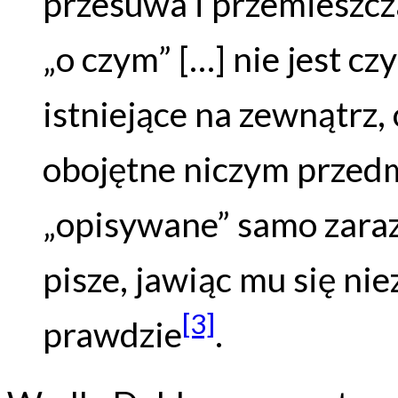
przesuwa i przemieszcz
„o czym” […] nie jest cz
istniejące na zewnątrz,
obojętne niczym przedmi
„opisywane” samo zaraz
pisze, jawiąc mu się ni
[3]
prawdzie
.