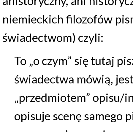
ahistoryczny, ani history
niemieckich filozofów pis
świadectwom) czyli:
To „o czym” się tutaj pi
świadectwa mówią, jest
„przedmiotem” opisu/int
opisuje scenę samego pi