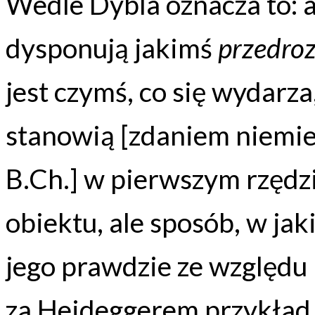
Wedle Dybla oznacza to: 
dysponują jakimś
przedro
jest czymś, co się wydarza
stanowią [zdaniem niemi
B.Ch.] w pierwszym rzędzi
obiektu, ale sposób, w jak
jego prawdzie ze względu
za Heideggerem przykład g