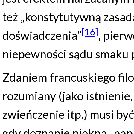
też „konstytutywną zasad
[16]
doświadczenia”
, pierw
niepewności sądu smaku 
Zdaniem francuskiego filoz
rozumiany (jako istnienie,
zwieńczenie itp.) musi być 
gdy doznanie piękna „napi