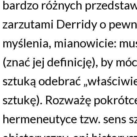
bardzo różnych przedstaw
zarzutami Derridy o pewn
myślenia, mianowicie: mus
(znać jej definicję), by m
sztuką odebrać „właściwie
sztukę). Rozważę pokrótc
hermeneutyce tzw. sens szt