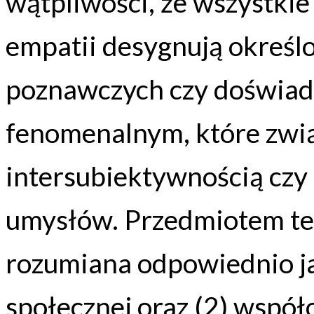
wątpliwości, że wszystki
empatii desygnują określo
poznawczych czy doświad
fenomenalnym, które zwią
intersubiektywnością cz
umysłów. Przedmiotem te
rozumiana odpowiednio ja
społecznej oraz (2) współ