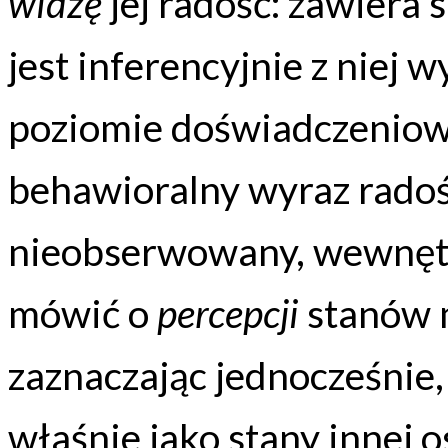
widzę
jej radość: zawiera 
jest inferencyjnie z niej
poziomie doświadczeniow
behawioralny wyraz radośc
nieobserwowany, wewnętr
mówić o
percepcji
stanów m
zaznaczając jednocześnie
właśnie jako stany innej 