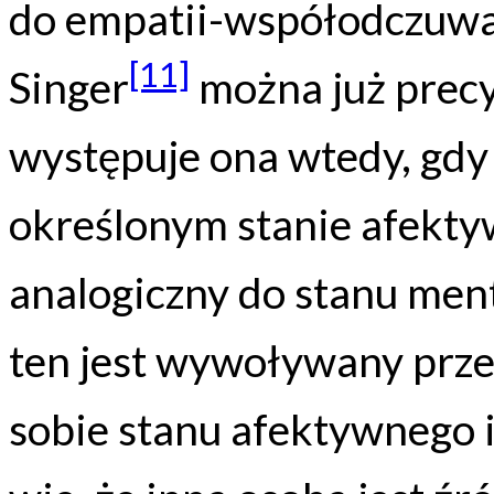
do empatii-współodczuwan
[11]
Singer
można już precy
występuje ona wtedy, gdy 
określonym stanie afektyw
analogiczny do stanu ment
ten jest wywoływany prze
sobie stanu afektywnego i