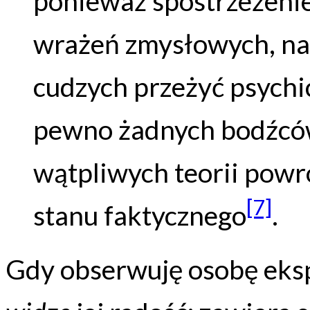
ponieważ spostrzeżenie
wrażeń zmysłowych, na
cudzych przeżyć psychic
pewno żadnych bodźców 
wątpliwych teorii powr
[7]
stanu faktycznego
.
Gdy obserwuję osobę eksp