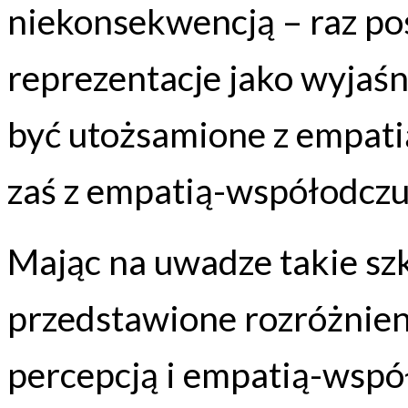
niekonsekwencją – raz po
reprezentacje jako wyjaś
być utożsamione z empati
zaś z empatią-współodc
Mając na uwadze takie sz
przedstawione rozróżnie
percepcją i empatią-wsp